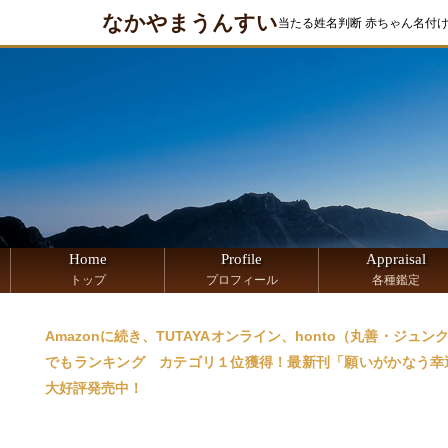
なかやまうんすい
当たる姓名判断 赤ちゃん名付
Home
Profile
Appraisal
トップ
プロフィール
各種鑑定
Amazonに続き、TUTAYAオンライン、honto（丸善・ジュン
でもランキング カテゴリ１位獲得！最新刊「願いがかなう幸運
大好評発売中！