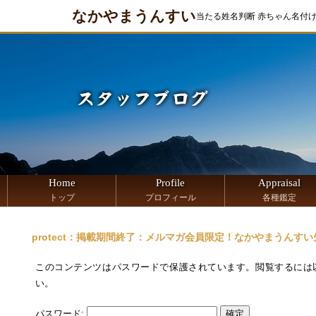
なかやまうんすい
当たる姓名判断 赤ちゃん名付
Home
Profile
Appraisal
トップ
プロフィール
各種鑑定
protect：掲載期間終了：メルマガ会員限定！なかやまうんすい
このコンテンツはパスワードで保護されています。閲覧するには
い。
パスワード: