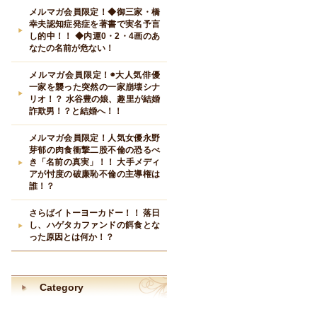
メルマガ会員限定！◆御三家・橋
幸夫認知症発症を著書で実名予言
し的中！！ ◆内運0・2・4画のあ
なたの名前が危ない！
メルマガ会員限定！◉大人気俳優
一家を襲った突然の一家崩壊シナ
リオ！？ 水谷豊の娘、趣里が結婚
詐欺男！？と結婚へ！！
メルマガ会員限定！人気女優永野
芽郁の肉食衝撃二股不倫の恐るべ
き「名前の真実」！！ 大手メディ
アが忖度の破廉恥不倫の主導権は
誰！？
さらばイトーヨーカドー！！ 落日
し、ハゲタカファンドの餌食とな
った原因とは何か！？
Category