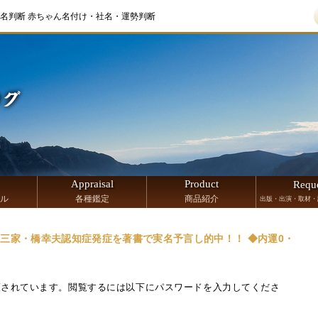
名判断 赤ちゃん名付け・社名・運勢判断
Appraisal
Product
Requ
ル
各種鑑定
商品紹介
出版・出演・取材・
◆御三家・橋幸夫認知症発症を著書で実名予言し的中！！ ◆内運0・
護されています。閲覧するには以下にパスワードを入力してくださ