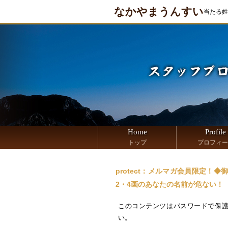
なかやまうんすい
当たる姓
Home
Profile
トップ
プロフィー
protect：メルマガ会員限定！
2・4画のあなたの名前が危ない！
このコンテンツはパスワードで保
い。