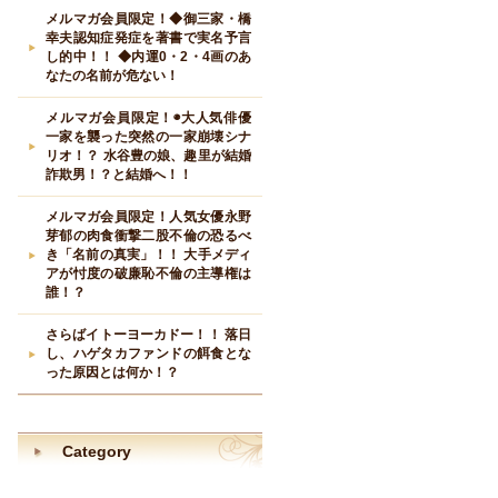
メルマガ会員限定！◆御三家・橋
幸夫認知症発症を著書で実名予言
し的中！！ ◆内運0・2・4画のあ
なたの名前が危ない！
メルマガ会員限定！◉大人気俳優
一家を襲った突然の一家崩壊シナ
リオ！？ 水谷豊の娘、趣里が結婚
詐欺男！？と結婚へ！！
メルマガ会員限定！人気女優永野
芽郁の肉食衝撃二股不倫の恐るべ
き「名前の真実」！！ 大手メディ
アが忖度の破廉恥不倫の主導権は
誰！？
さらばイトーヨーカドー！！ 落日
し、ハゲタカファンドの餌食とな
った原因とは何か！？
Category