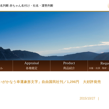
名判断 赤ちゃん名付け・社名・運勢判断
Appraisal
Product
Requ
ル
各種鑑定
商品紹介
出版・出演・取材・
がかなう幸運象形文字」自由国民社刊／1,296円 大好評発売
2015/10/27
|