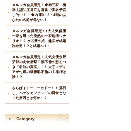
メルマガ会員限定！◆御三家・橋
幸夫認知症発症を著書で実名予言
し的中！！ ◆内運0・2・4画のあ
なたの名前が危ない！
メルマガ会員限定！◉大人気俳優
一家を襲った突然の一家崩壊シナ
リオ！？ 水谷豊の娘、趣里が結婚
詐欺男！？と結婚へ！！
メルマガ会員限定！人気女優永野
芽郁の肉食衝撃二股不倫の恐るべ
き「名前の真実」！！ 大手メディ
アが忖度の破廉恥不倫の主導権は
誰！？
さらばイトーヨーカドー！！ 落日
し、ハゲタカファンドの餌食とな
った原因とは何か！？
Category