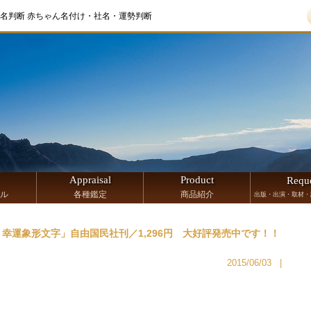
名判断 赤ちゃん名付け・社名・運勢判断
Appraisal
Product
Requ
ル
各種鑑定
商品紹介
出版・出演・取材・
幸運象形文字」自由国民社刊／1,296円 大好評発売中です！！
2015/06/03
|