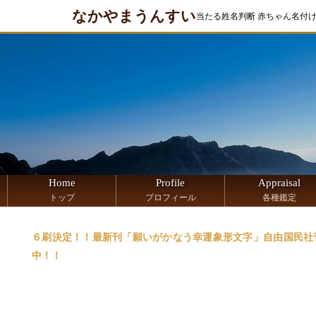
なかやまうんすい
当たる姓名判断 赤ちゃん名付
Home
Profile
Appraisal
トップ
プロフィール
各種鑑定
６刷決定！！最新刊「願いがかなう幸運象形文字」自由国民社刊
中！！