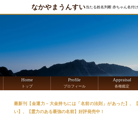
なかやまうんすい
当たる姓名判断 赤ちゃん名付
Home
Profile
Appraisal
トップ
プロフィール
各種鑑定
最新刊【金運力－大金持ちには「名前の法則」があった】、
い】、【霊力のある最強の名前】好評発売中！