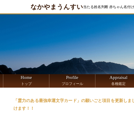
なかやまうんすい
当たる姓名判断 赤ちゃん名付
Home
Profile
Appraisal
トップ
プロフィール
各種鑑定
「霊力のある最強幸運文字カード」の願いごと項目を更新しま
けます！！