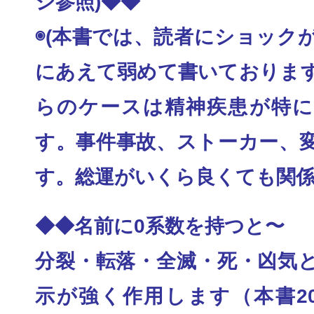
ジ参照)◆◆
◉(本書では、読者にショック
にあえて弱めて書
いておりま
らのケースは精神疾患が特に
す。事件事
故、ストーカー、
す。総運がいくら良くても関
◆◆名前に0系数を持つと〜
分裂・転落・全滅・死・凶気
示が強く作用します
（本書2