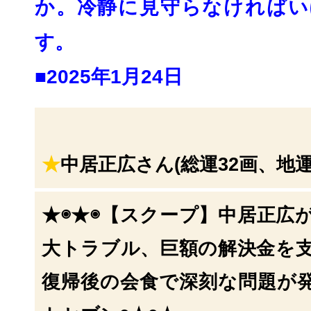
か。
冷静に見守らなければい
す。
■2025年1月24日
★
中居正広さん(総運32画、地運
★◉★◉【スクープ】中居正広
大トラブル、
巨額の解決金を
復帰後の会食で深刻な問題が