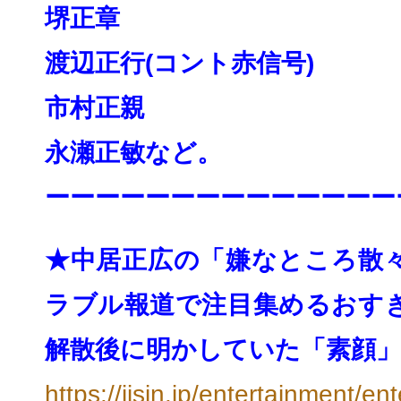
堺正章
渡辺正行(コント赤信号)
市村正親
永瀬正敏
など。
ーーーーーーーーーーーーーー
★中居正広の「嫌なところ散
ラブル報道で注目集めるおすぎ
解散後に明かしていた「素顔」 
https://jisin.jp/
entertainment/ent