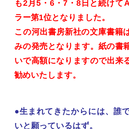
も2月5・6・7・8
日と続けてA
ラー第1位と
なりました。
この河出書房新社の文庫書籍
みの発売となります。紙の書
いで高額になりますので出来
勧めいたしま
す。
●生まれてきたからには、誰
いと願っているはず
。