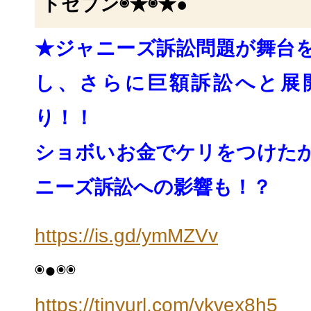
トセブン◉★◉★●
★ジャニーズ訴訟問題が舞台
し、
さらに巨額訴訟へと展
り！！
ショボいお金でケリをつけた
ニーズ訴訟への影響
も！？
https://is.gd/ymMZVv
◉●◉◉
https://tinyurl.com/ykvex8h5