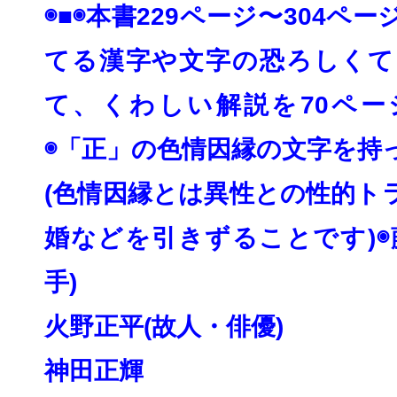
◉■◉本書229ページ〜304ペ
てる漢字や
文字の恐ろしくて
て、
くわしい解説を70ペー
◉「正」の色情因縁の文字を持
(色情因縁とは異性との性的ト
婚などを引きずる
ことです)◉
手)
火野正平(故人・俳優)
神田正輝