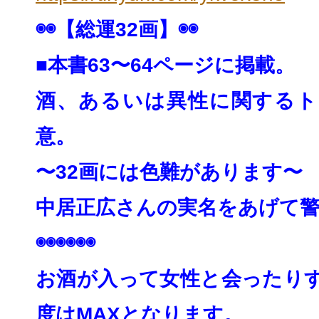
◉◉【総運32画】◉◉
■本書63〜64ページに掲載。
酒、あるいは異性に関するト
意。
〜32画には色難があります〜
中居正広さんの実名をあげて
◉◉◉◉◉◉
お酒が入って女性と会ったり
度はMAXとなりま
す。