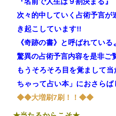
『名前で人生は９割決まる』
次々的中していく占術予言が
き起こしています!!
《奇跡の書》と呼ばれている
驚異の占術予言内容を是非ご
もうそろそろ目を覚まして当
ちゃって占い本」にお
さらば
◆◆大増刷7刷！！◆◆
★当たるからこそ★