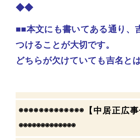
◆◆
■■本文にも書いてある通り、
つけることが大切
です。
どちらが欠けていても吉名とは
◉◉◉◉◉◉◉◉◉◉◉◉◉【中居正
◉◉◉◉
◉◉◉◉◉◉◉◉◉