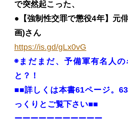
で突然起こった、
●【強制性交罪で懲役4年】元俳
画)さん
https://is.gd/gLx0vG
◉まだまだ、予備軍有名人の
と？！
■■詳しくは本書61ページ。6
っくりとご覧下さい■■
ーーーーーーーーーーー