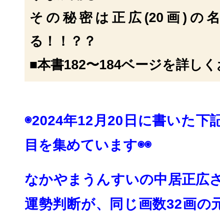
その秘密は正広(20画)の
る！！？？
■本書182〜184ベージを詳し
◉
2024年12月20日に書いた
目を集めてい
ます◉◉
なかやまうんすいの中居正広さ
運勢判断が、
同じ画数32画の