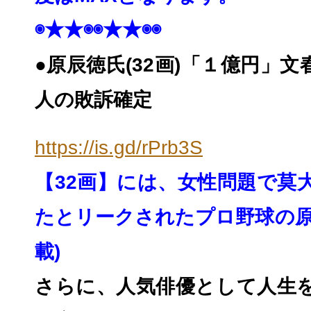
◉★★◉◉★★◉◉
●原辰徳氏(32画)「１億円」
人の敗訴確定
https://is.gd/rPrb3S
【32画】には、
女性問題で莫
たとリークされたプロ野球の
載)
さらに、人気俳優として人生