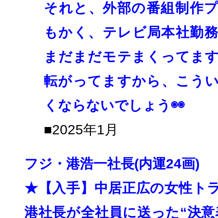
それと、外部の番組制作
もかく、
テレビ局本社勤
まだまだモテまくってま
転がってますから、
こう
くならないでしょう◉◉
■2025年1月
フジ・港浩一社長(内運24画)
★【入手】中居正広の女性ト
港社長が全社員に送った“決意