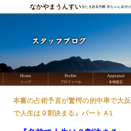
なかやまうんすい
当たる姓名判断 赤ちゃん名付
Home
Profile
Appraisal
トップ
プロフィール
各種鑑定
本書の占術予言が驚愕の的中率で大反響
で人生は９割決まる』パートＡ1