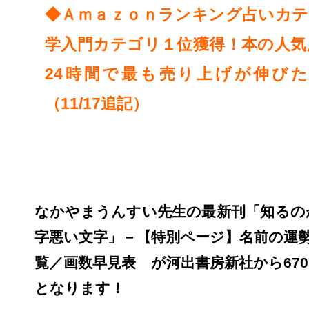
◆Ａｍａｚｏｎランキング占いカテ
学入門カテゴリ１位獲得！本の人気
24時間で最も売り上げが伸び
（11/17追記）
なかやまうんすい先生の最新刊「知るの
字悪い文字」－【特別ページ】名前の
覧／画数早見表 が河出書房新社から67
となります！