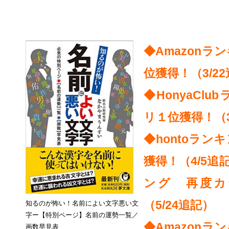
◆Amazon
位獲得！（3/2
◆HonyaCl
リ１位獲得！（3
◆hontoラ
獲得！（4/5追
ング 再度カ
（5/24追記）
知るのが怖い！名前によい文字悪い文
字ー【特別ページ】名前の運勢一覧／
◆Amazon
画数早見表