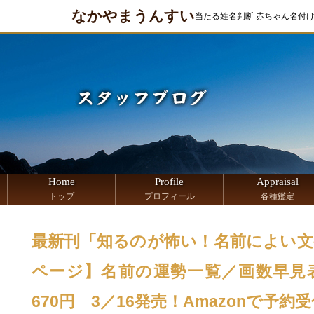
なかやまうんすい
当たる姓名判断 赤ちゃん名付
Home
Profile
Appraisal
トップ
プロフィール
各種鑑定
最新刊「知るのが怖い！名前によい文
ページ】名前の運勢一覧／画数早見
670円 3／16発売！Amazonで予約