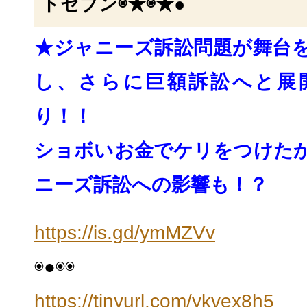
トセブン◉★◉★●
★ジャニーズ訴訟問題が舞台
し、
さらに巨額訴訟へと展
り！！
ショボいお金でケリをつけた
ニーズ訴訟への影響
も！？
https://is.gd/ymMZVv
◉●◉◉
https://tinyurl.com/ykvex8h5