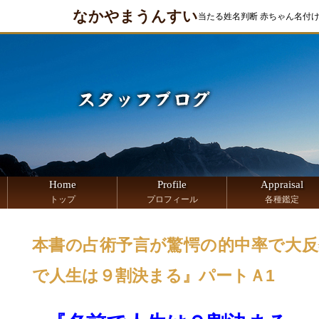
なかやまうんすい
当たる姓名判断 赤ちゃん名付
Home
Profile
Appraisal
トップ
プロフィール
各種鑑定
本書の占術予言が驚愕の的中率で大反響
で人生は９割決まる』パートＡ1