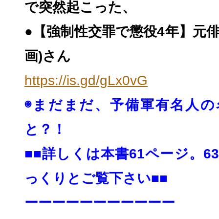
で突然起こった、
●【強制性交罪で懲役4年】元俳
画)さん
https://is.gd/gLx0vG
◉まだまだ、予備軍有名人の
と？！
■■詳しくは本書61ページ。6
っくりとご覧下さい■■
ーーーーーーーーーーー