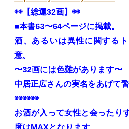
◉◉【総運32画】◉◉
■本書63〜64ページに掲載。
酒、あるいは異性に関するト
意。
〜32画には色難があります〜
中居正広さんの実名をあげて
◉◉◉◉◉◉
お酒が入って女性と会ったり
度はMAXとなりま
す。