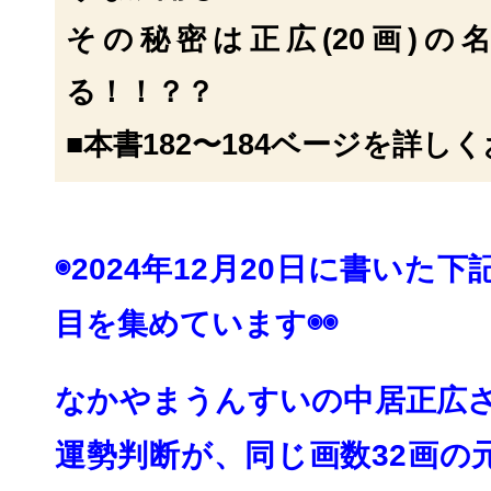
その秘密は正広(20画)の
る！！？？
■本書182〜184ベージを詳し
◉
2024年12月20日に書いた
目を集めてい
ます◉◉
なかやまうんすいの中居正広さ
運勢判断が、
同じ画数32画の