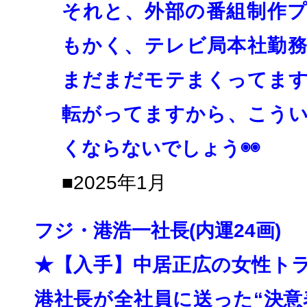
それと、外部の番組制作
もかく、
テレビ局本社勤
まだまだモテまくってま
転がってますから、
こう
くならないでしょう◉◉
■2025年1月
フジ・港浩一社長(内運24画)
★【入手】中居正広の女性ト
港社長が全社員に送った“決意