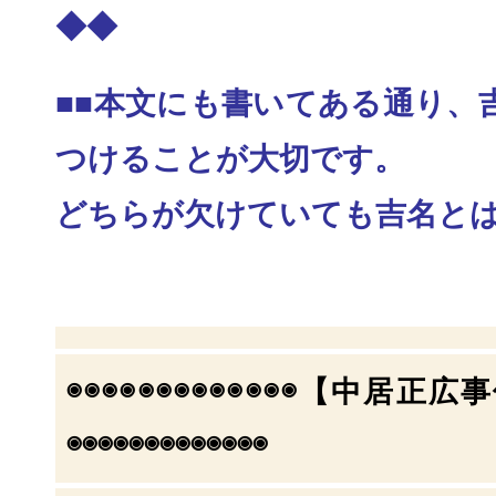
◆◆
■■本文にも書いてある通り、
つけることが大切
です。
どちらが欠けていても吉名とは
◉◉◉◉◉◉◉◉◉◉◉◉◉【中居正
◉◉◉◉
◉◉◉◉◉◉◉◉◉