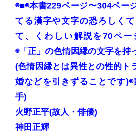
◉■◉本書229ページ〜304ペ
てる漢字や
文字の恐ろしくて
て、
くわしい解説を70ペー
◉「正」の色情因縁の文字を持
(色情因縁とは異性との性的ト
婚などを引きずる
ことです)◉
手)
火野正平(故人・俳優)
神田正輝