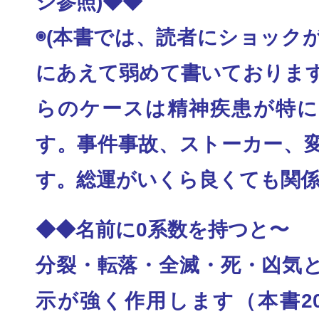
ジ参照)◆◆
◉(本書では、読者にショック
にあえて弱めて書
いておりま
らのケースは精神疾患が特に
す。事件事
故、ストーカー、
す。総運がいくら良くても関
◆◆名前に0系数を持つと〜
分裂・転落・全滅・死・凶気
示が強く作用します
（本書2