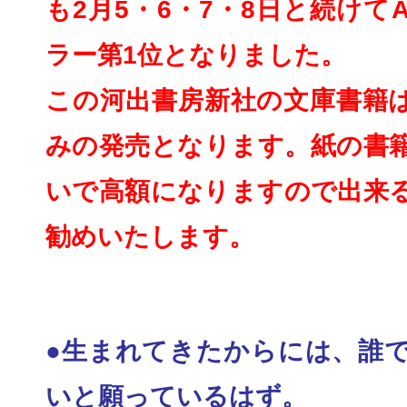
も2月5・6・7・8
日と続けてA
ラー第1位と
なりました。
この河出書房新社の文庫書籍
みの発売となります。紙の書
いで高額になりますので出来
勧めいたしま
す。
●生まれてきたからには、誰
いと願っているはず
。