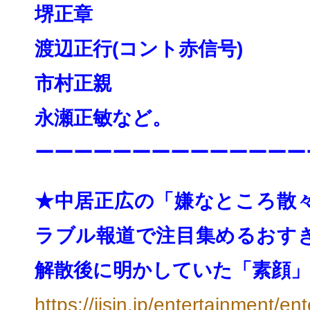
堺正章
渡辺正行(コント赤信号)
市村正親
永瀬正敏
など。
ーーーーーーーーーーーーーー
★中居正広の「嫌なところ散
ラブル報道で注目集めるおすぎ
解散後に明かしていた「素顔」 
https://jisin.jp/
entertainment/ent