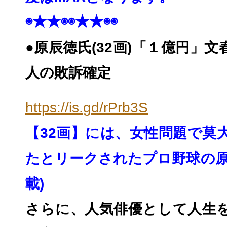
◉★★◉◉★★◉◉
●原辰徳氏(32画)「１億円」
人の敗訴確定
https://is.gd/rPrb3S
【32画】には、
女性問題で莫
たとリークされたプロ野球の
載)
さらに、人気俳優として人生