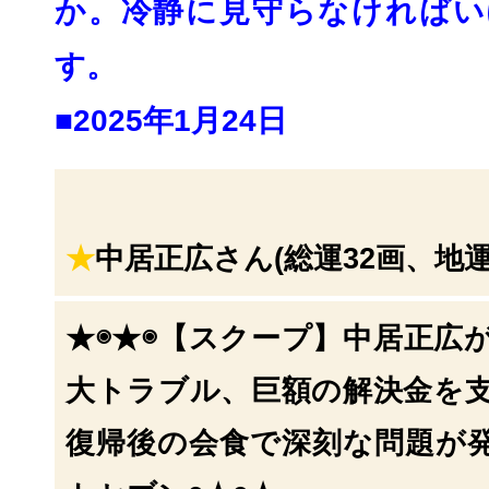
か。
冷静に見守らなければい
す。
■2025年1月24日
★
中居正広さん(総運32画、地運
★◉★◉【スクープ】中居正広
大トラブル、
巨額の解決金を
復帰後の会食で深刻な問題が