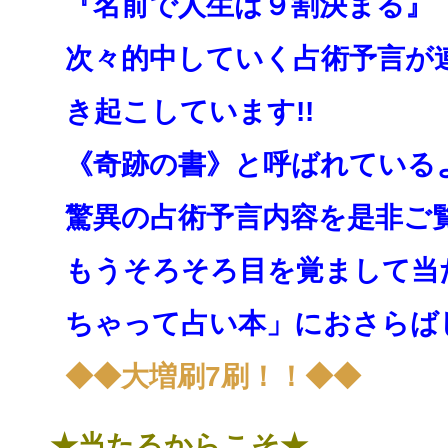
『名前で人生は９割決まる』
次々的中していく占術予言が
き起こしています!!
《奇跡の書》と呼ばれている
驚異の占術予言内容を是非ご
もうそろそろ目を覚まして当
ちゃって占い本」にお
さらば
◆◆大増刷7刷！！◆◆
★当たるからこそ★