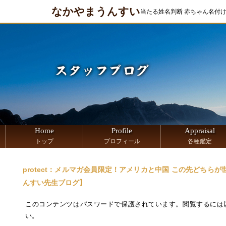
なかやまうんすい
当たる姓名判断 赤ちゃん名付
Home
Profile
Appraisal
トップ
プロフィール
各種鑑定
protect：メルマガ会員限定！アメリカと中国 この先どちら
んすい先生ブログ】
このコンテンツはパスワードで保護されています。閲覧するには
い。