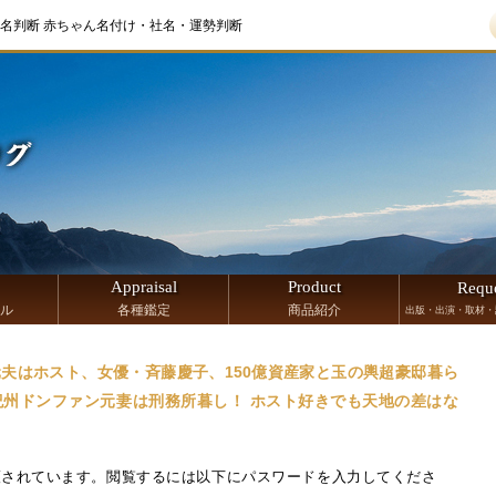
名判断 赤ちゃん名付け・社名・運勢判断
Appraisal
Product
Requ
ル
各種鑑定
商品紹介
出版・出演・取材・
★元夫はホスト、女優・斉藤慶子、150億資産家と玉の輿超豪邸暮ら
紀州ドンファン元妻は刑務所暮し！ ホスト好きでも天地の差はな
護されています。閲覧するには以下にパスワードを入力してくださ