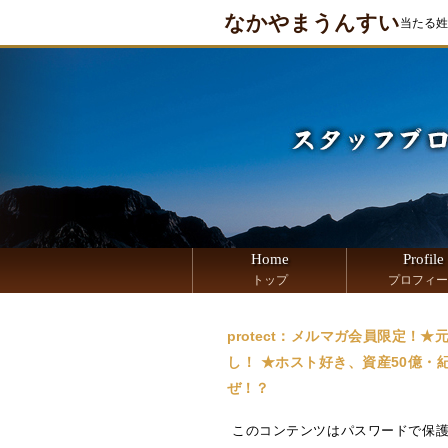
なかやまうんすい
当たる姓
Home
Profile
トップ
プロフィー
protect：メルマガ会員限定！
し！ ★ホスト好き、資産50億・
ぜ！？
このコンテンツはパスワードで保