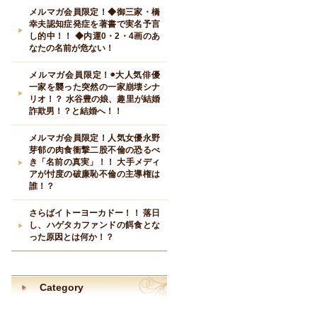
メルマガ会員限定！◆御三家・橋
幸夫認知症発症を著書で実名予言
し的中！！ ◆内運0・2・4画のあ
なたの名前が危ない！
メルマガ会員限定！◉大人気俳優
一家を襲った突然の一家崩壊シナ
リオ！？ 水谷豊の娘、趣里が結婚
詐欺男！？と結婚へ！！
メルマガ会員限定！人気女優永野
芽郁の肉食衝撃二股不倫の恐るべ
き「名前の真実」！！ 大手メディ
アが忖度の破廉恥不倫の主導権は
誰！？
さらばイトーヨーカドー！！ 落日
し、ハゲタカファンドの餌食とな
った原因とは何か！？
Category