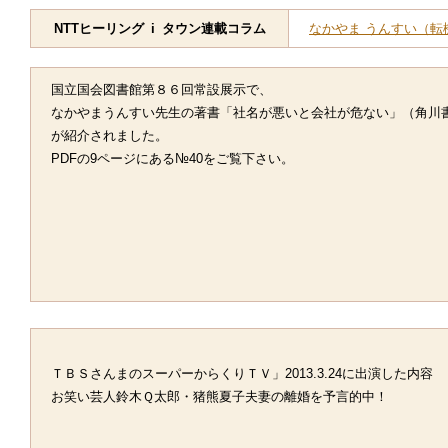
NTTヒーリング i タウン連載コラム
なかやま うんすい（
国立国会図書館第８６回常設展示で、
なかやまうんすい先生の著書「社名が悪いと会社が危ない」（角川
が紹介されました。
PDFの9ページにある№40をご覧下さい。
ＴＢＳさんまのスーパーからくりＴＶ」2013.3.24に出演した内容
お笑い芸人鈴木Ｑ太郎・猪熊夏子夫妻の離婚を予言的中！