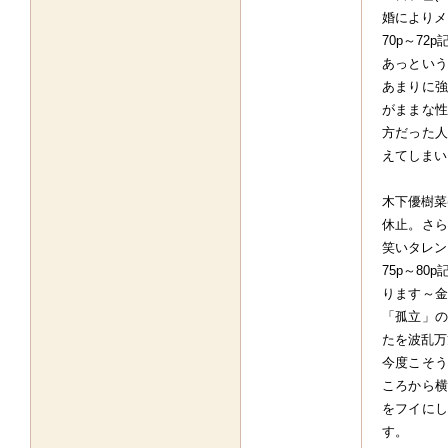
婚によりメ
70p～7
あっという
あまりに強
がままな性
方だった人
えてしまい
木下優樹菜
休止。さら
笑いタレン
75p～8
ります～金
「孤立」の
たを波乱万
今度こそう
ころから横
をフイにし
す。