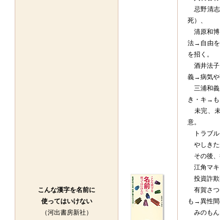
忌野清志
死）、
清原和博
法→自由を
を招く。
酒井法子
義→病気や
三浦和義
き・キ→も
未完、未
意。
トラブル
やしきた
その後、
江角マキ
投資詐欺
こんな漢字を名前に
有賀さつ
使ってはいけない
も→異性間
（河出書房新社）
みのもん