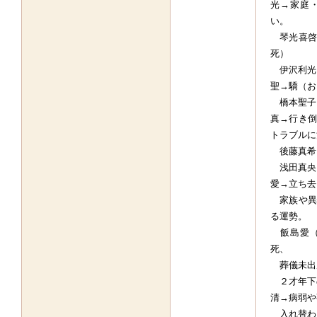
光→家庭
い。
琴光喜啓
死）
伊沢利光
聖→驕（お
橋本聖子
真→行き倒
トラブルに
後藤真希
浅田真央
愛→立ち去
家族や異
る運勢。
飯島愛（
死、
葬儀未出席
２才年下
清→病弱や
入れ替わ