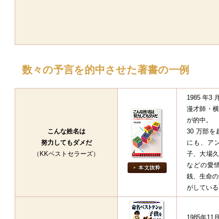
数々の予言を的中させた著書の一例
1985 
漫才師・横
が的中。
こんな姓名は
30 万部
努力してもダメだ
にも、ア
（KKベストセラーズ）
子、大場久
などの愛
銭、生命の
がしている
1985年