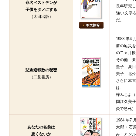
命名ベストテンが
長年研究し
子供をダメにする
強い文字
（太田出版）
だ。
1983 
前の厄災を
の二ヵ月後
その他、要
圭子、夏目
悲劇逆転数の秘密
美子、北公
（二見書房）
さらに本書
は、
梓みちよ（
岡江久美子
炎で急死）
1984 
あなたの名前は
太郎・石
悪くないか
み・アンル