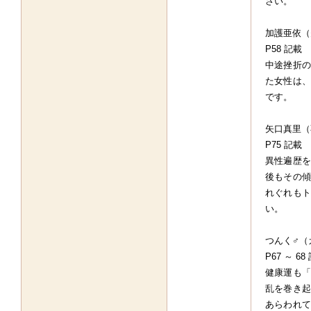
さい。
加護亜依（
P58 記載
中途挫折の
た女性は、
です。
矢口真里（
P75 記載
異性遍歴を
後もその傾
れぐれもト
い。
つんく♂（
P67 ～ 68
健康運も「
乱を巻き起
あらわれて