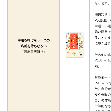
なります。
清原和博（
P58記載
幸運・不運
強い画数で
ることも多
幸運を呼ぶもう一つの
に巻き込ま
名前を持ちなさい
（河出書房新社）
その他の総
P100 
婚）
舛添要一（
P90 ～
欲。自分が
ルや失敗の
自分の才能
一時的なも