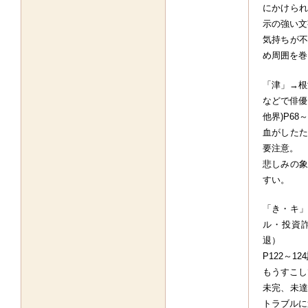
にかけられ
示の強い文
気持ちが不
め周囲を巻
「津」→根
などで俳優
他界)P68
血がしたた
要注意。
悲しみの象
すい。
「き・キ」
ル・投資
退）
P122～12
もうすこし
未完、未達
トラブルに