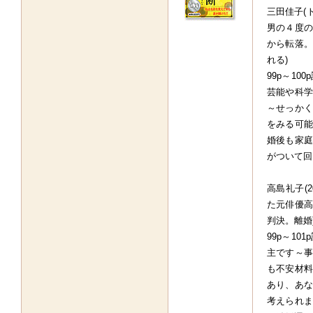
三田佳子(
男の４度の
から転落。
れる)
99p～1
芸能や科学
～せっかく
をみる可能
婚後も家庭
がついて回
高島礼子(
た元俳優高
判決。離婚
99p～1
主です～事
も不安材料
あり、あな
考えられま