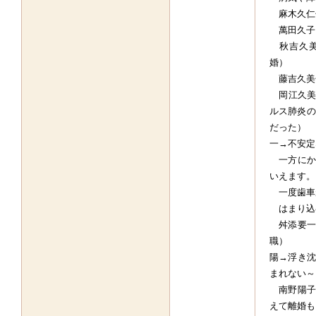
麻木久仁
萬田久子
秋吉久美
婚）
藤吉久美
岡江久美子
ルス肺炎の
だった）
一→不安定
一方にか
いえます。
一度歯車
はまり込
舛添要一
職）
陽→浮き沈
まれない～
南野陽子
えて離婚も