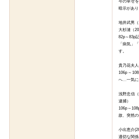
今の幸せを
暗示があり
地井武男（
大杉漣（20
82p～8
「病気」「
す。
貴乃花夫人
106p～
へ…一気に
浅野忠信（
逮捕）
106p～
故、突然の
小出恵介(2
適切な関係