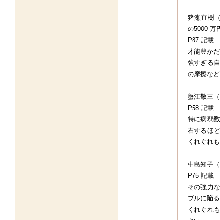
猪瀬直樹（
の5000 
P87 記載
才能豊かだ
強すぎる自
の摩擦など
蟹江敬三（2
P58 記載
特に病弱数
右するほど
くれぐれも
中島知子（
P75 記載
その強力な
ブルに陥る
くれぐれも