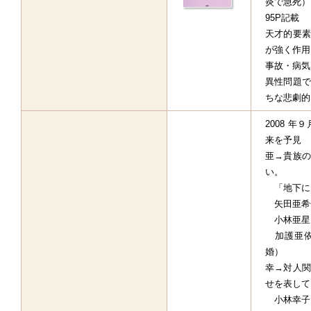
炎で急死）
95P記載
天才的要素
が強く作用
事故・病気
異性問題で
ちな悲劇的
2008 
来を予見
亜→貴族の
い。
「地下に
矢田亜希
小林亜星
加護亜依
婚）
幸→対人関
せを表して
小林幸子