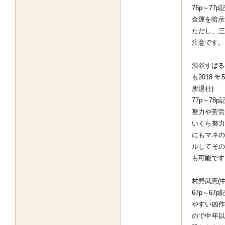
76p～7
金運を暗示
ただし、三
注意です。
渋谷すばる
も2018
所退社)
77p～7
努力や苦労
いくら努力
にもマネの
ルしてその
も可能です
村野武憲(
67p～6
やすい凶作
ので中年以