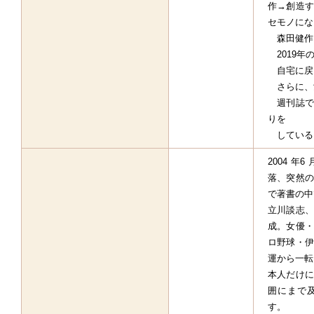
作→創造す
セモノにな
森田健作
2019年
自宅に戻
さらに、
週刊誌で
りを
しているこ
2004 
落、突然の
で著書の中
立川談志、
成。女優・
ロ野球・伊
運から一転
本人だけに
囲にまで
す。