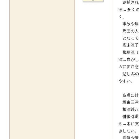
逮捕され
涼→多く
く、
事故や病
周囲の人
となって
広末涼子
飛鳥涼（A
津→血がし
ガに要注意
悲しみの
やすい。
皮膚に針
坂東三津五
根津甚八(
俳優引退。
久→木に支
きしない。
病気や障