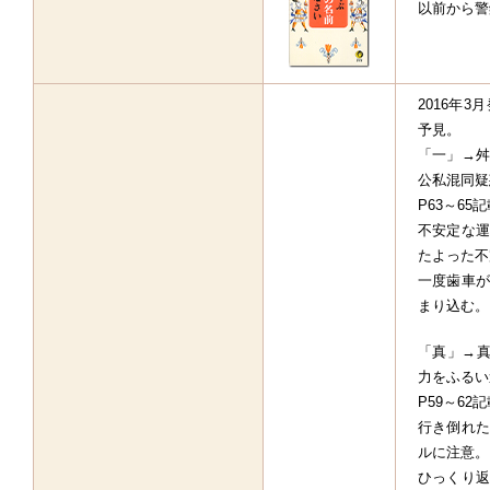
以前から警
2016年
予見。
「一」→舛
公私混同疑
P63～65
不安定な運
たよった不
一度歯車が
まり込む。
「真」→真
力をふるい
P59～62
行き倒れた
ルに注意。
ひっくり返