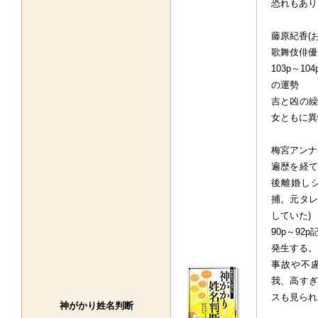
恐れもあり
藤原紀香(
歌舞伎俳優
103p～
の運勢
吉と凶の繰
女ともに異
梅宮アンナ
遍歴を経て
後離婚し
捕。元タレ
していた)
90p～9
発生する。
事故や不
我、高すぎ
スも見られ
神がかり姓名判断