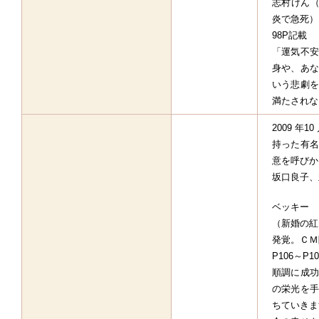
志村けん（
炎で急死）
98P記載
「運気不安
身や、あな
いう悲劇を
満たされな
2009 年1
持った有名
意を呼びか
坂口良子、
ベッキー
（新婚の紅
発覚。ＣＭ
P106～P1
順調に成功
の栄光を手
ちていきま