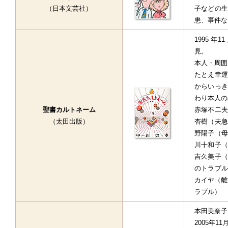
（日本文芸社）
子などの生
患、事件な
1995 
見。
本人・周囲
たとえ幸運
からいっき
わり本人の
聖書カルトネーム
赤塚不二夫
（太田出版）
杏樹（夫急
野陽子（母
川十和子（
吉久美子（
のトラブル
カイヤ（離
ラブル）
本田美奈子
2005年11