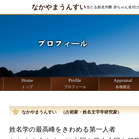
なかやまうんすい
当たる姓名判断 赤ちゃん名付
Home
Profile
Appraisal
トップ
プロフィール
各種鑑定
なかやまうんすい （占術家・姓名文字学研究家）
姓名学の最高峰をきわめる第一人者