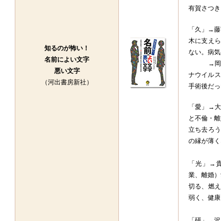
有賀さつき
「久」→藤吉
木に支えら
知るのが怖い！
ない。病気
名前によい文字
→岡江久美
悪い文字
ナウイルス
（河出書房新社）
手術後だっ
「愛」→大
と不倫・離婚
立ち去ろう
の縁が薄く
「光」→
業、離婚）9
切る、燃え
弱く、健康
「研」→沢