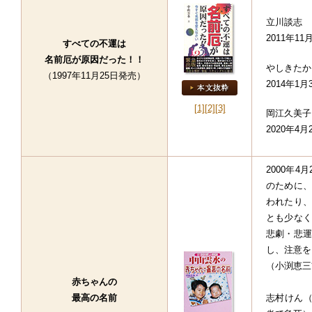
立川談志
2011年11
すべての不運は
名前厄が原因だった！！
やしきたか
（1997年11月25日発売）
2014年1月
[1]
[2]
[3]
岡江久美子
2020年4月
2000年
のために、
われたり、
とも少なく
悲劇・悲運
し、注意を
（小渕恵三首
赤ちゃんの
最高の名前
志村けん（