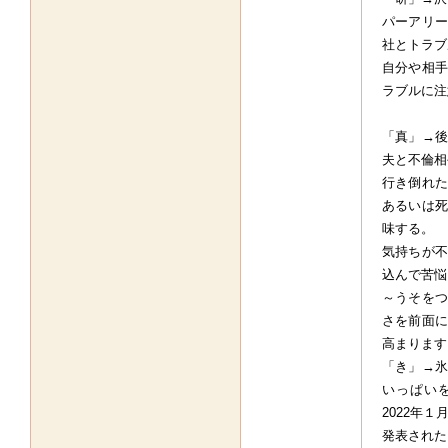
パーアリー
社とトラブル
自分や相手
ラブルに注
「真」→後
夫と不倫相
行き倒れた
あるいは死
味する。
気持ちが不
込んで苦悩
～うそをつ
さを前面に
高まります
「き」→氷
いっぱい
2022年
発表された）