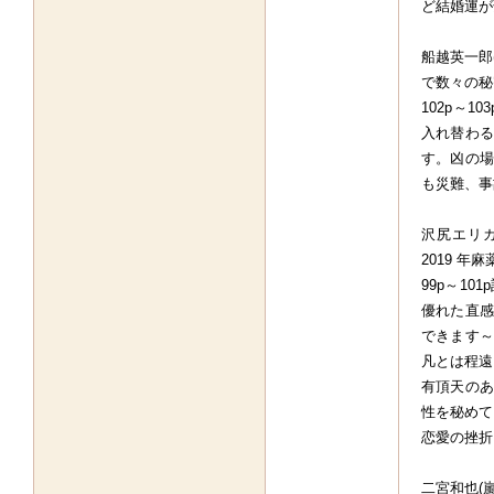
ど結婚運が
船越英一郎
で数々の秘
102p～
入れ替わる
す。凶の場
も災難、事
沢尻エリカ
2019 年
99p～1
優れた直感
できます～
凡とは程遠
有頂天のあ
性を秘めて
恋愛の挫折
二宮和也(