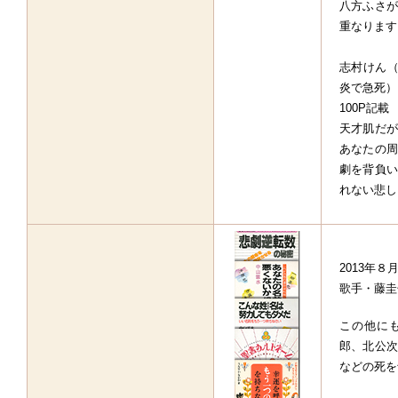
八方ふさが
重なります
志村けん（
炎で急死）
100P記載
天才肌だが
あなたの周
劇を背負い
れない悲し
2013年
歌手・藤圭
この他に
郎、北公次
などの死を