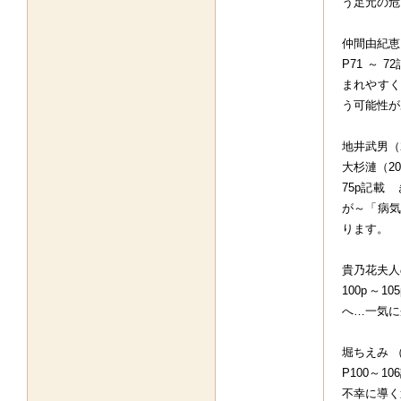
う足元の危
仲間由紀恵
P71 ～
まれやすく
う可能性が
地井武男（
大杉漣（20
75p記載
が～「病気
ります。
貴乃花夫人
100p～
へ…一気に
堀ちえみ 
P100～
不幸に導く