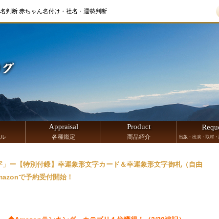
名判断 赤ちゃん名付け・社名・運勢判断
Appraisal
Product
Requ
ル
各種鑑定
商品紹介
出版・出演・取材・
字」ー【特別付録】幸運象形文字カード＆幸運象形文字御札（自由
Amazonで予約受付開始！