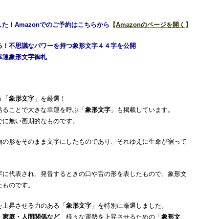
した！Amazonでのご予約はこちらから
【
Amazonのページを開く
】
る！不思議なパワーを持つ象形文字４４字を公開
幸運象形文字御札
う「
象形文字
」を厳選！
貼ることで大きな幸運を呼ぶ「
象形文字
」も掲載しています。
でに無い画期的なものです。
物の形をそのまま文字にしたものであり、それゆえに生命が宿って
字に代表され、発音するときの口や舌の形を表したもので、象形文
たものです。
を上昇させる力のある「
象形文字
」を特別に厳選しました。
・家庭・人間関係など
、様々な運勢を上昇させるための「
象形文