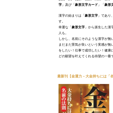
字
」及び「
象形文字カード
」「
象形
漢字の始まりは「
象形文字
」であり
す。
幸運な「
象形文字
」から派生した漢
人も。
しかし、名前にそのような漢字が無
まだまだ景気が良いという実感が無
をしたい！仕事で成功したい！健康
どの願望を叶えてくれる待望の一冊
最新刊【金運力－大金持ちには「