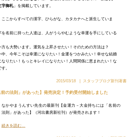
文字御札
」を掲載しています。
、ここからすべての漢字、ひらがな、カタカナへと派生していま
字を名前に持った人達は、人がうらやむような幸運を手にしている
い方も大勢います。運気を上昇させたい！そのための方法は？
い中、今年こそは幸運になりたい！金運をつかみたい！幸せな結婚
になりたい！もっとキレイになりたい！人間関係に恵まれたい！な
です。
2015/03/18
|
スタッフブログ
新刊著書
名前の法則」があった】発売決定！予約受付開始しました
なかやまうんすい先生の最新刊【金運力－大金持ちには「名前の
法則」があった】（河出書房新社刊）が発売されます！
続きを読む…