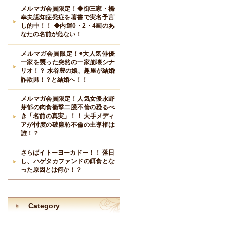
メルマガ会員限定！◆御三家・橋
幸夫認知症発症を著書で実名予言
し的中！！ ◆内運0・2・4画のあ
なたの名前が危ない！
メルマガ会員限定！◉大人気俳優
一家を襲った突然の一家崩壊シナ
リオ！？ 水谷豊の娘、趣里が結婚
詐欺男！？と結婚へ！！
メルマガ会員限定！人気女優永野
芽郁の肉食衝撃二股不倫の恐るべ
き「名前の真実」！！ 大手メディ
アが忖度の破廉恥不倫の主導権は
誰！？
さらばイトーヨーカドー！！ 落日
し、ハゲタカファンドの餌食とな
った原因とは何か！？
Category