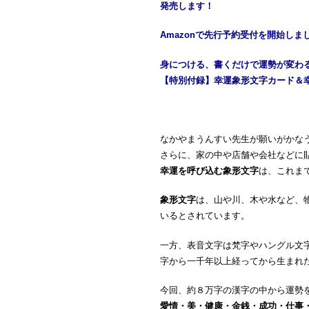
発売します！
Amazonで先行予約受付を開始しま
身につける、書くだけで運勢が変わ
【特別付録】幸運象形文字カード＆
なかやまうんすい先生が願いがかな
さらに、家の中や店舗や会社などに
幸運を呼び込む象形文字
は、これま
象形文字
は、山や川、木や水など、
いるとされています。
一方、表音文字は梵字やハングル文
字から一千年以上経ってから生まれ
今回、約８万字の漢字の中から運勢
愛情・美・健康・金銭・成功・仕事