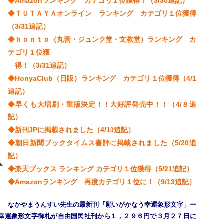
◆Amazonランキング カテゴリ１位獲得！（3/30追記）
◆ＴＵＴＡＹＡオンライン ランキング カテゴリ１位獲得
（3/31追記）
◆ｈｏｎｔｏ（丸善・ジュンク堂・文教堂）ランキング カ
テゴリ１位獲
得！（3/31追記）
◆HonyaClub（日販）ランキング カテゴリ１位獲得（4/1
追記）
◆早くも大増刷・重版決定！！大好評発売中！！（4/８追
記）
◆新刊JPに掲載されました（4/10追記）
◆朝日新聞ブックタイムス書評に掲載されました（5/20追
記）
幸
◆楽天ブックス ランキング カテゴリ１位獲得（5/21追記）
）
◆Amazonランキング 再度カテゴリ１位に！（9/13追記）
なかやまうんすい先生の最新刊「願いがかなう幸運象形文字」ー
幸運象形文字御札が自由国民社刊から１，２９６円で３月２７日に