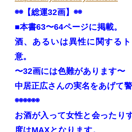
◉◉【総運32画】◉◉
■本書63〜64ページに掲載。
酒、あるいは異性に関するト
意。
〜32画には色難があります〜
中居正広さんの実名をあげて
◉◉◉◉◉◉
お酒が入って女性と会ったり
度はMAXとなりま
す。