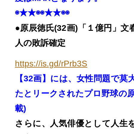
◉★★◉◉★★◉◉
●原辰徳氏(32画)「１億円」
人の敗訴確定
https://is.gd/rPrb3S
【32画】には、
女性問題で莫
たとリークされたプロ野球の
載)
さらに、人気俳優として人生