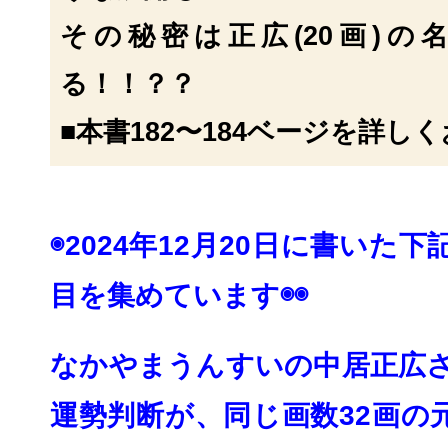
その秘密は正広(20画)の
る！！？？
■本書182〜184ベージを詳し
◉
2024年12月20日に書いた
目を集めてい
ます◉◉
なかやまうんすいの中居正広さ
運勢判断が、
同じ画数32画の