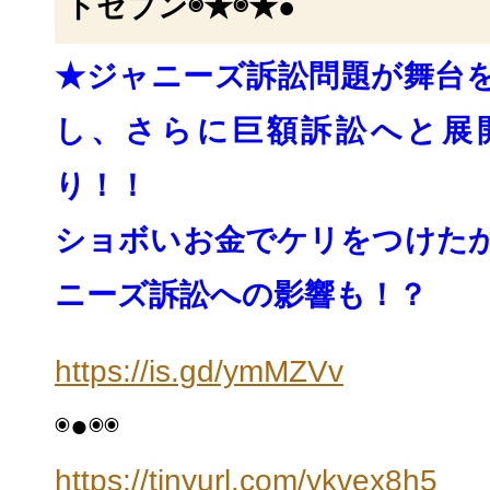
トセブン◉★◉★●
★ジャニーズ訴訟問題が舞台
し、
さらに巨額訴訟へと展
り！！
ショボいお金でケリをつけた
ニーズ訴訟への影響
も！？
https://is.gd/ymMZVv
◉●◉◉
https://tinyurl.com/ykvex8h5