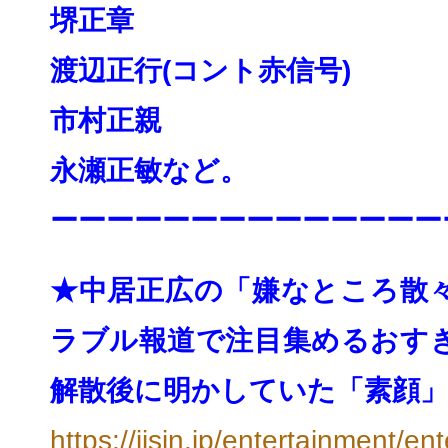
堺正章
渡辺正行(コント赤信号)
市村正親
永瀬正敏
など。
ーーーーーーーーーーーーーー
★中居正広の「嫌なところ散
ラブル報道で注目集めるおすぎ
解散後に明かしていた「素顔」 
https://jisin.jp/
entertainment/ent