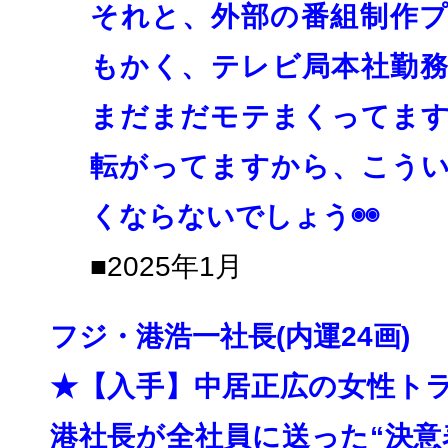
それと、外部の番組制作
もかく、
テレビ局本社勤
まだまだモテまくってま
転がってますから、
こう
くならないでしょう◉◉
■2025年1月
フジ・港浩一社長(内運24画)
★【入手】中居正広の女性ト
港社長が全社員に送った“決意