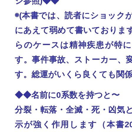
ジ参照)◆◆
◉(本書では、読者にショック
にあえて弱めて書
いておりま
らのケースは精神疾患が特に
す。事件事
故、ストーカー、
す。総運がいくら良くても関
◆◆名前に0系数を持つと〜
分裂・転落・全滅・死・凶気
示が強く作用します
（本書2