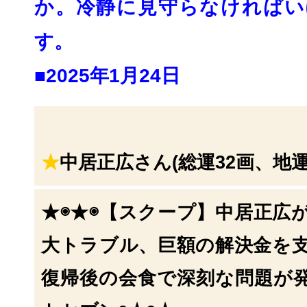
か。
冷静に見守らなければい
す。
■2025年1月24日
★
中居正広さん(総運32画、地運
★◉★◉【スクープ】中居正広
大トラブル、
巨額の解決金を
復帰後の会食で深刻な問題が