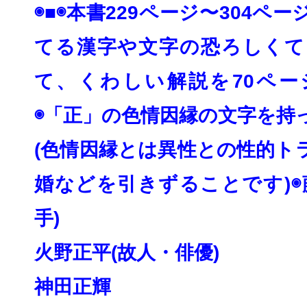
◉■◉本書229ページ〜304ペ
てる漢字や
文字の恐ろしくて
て、
くわしい解説を70ペー
◉「正」の色情因縁の文字を持
(色情因縁とは異性との性的ト
婚などを引きずる
ことです)◉
手)
火野正平(故人・俳優)
神田正輝