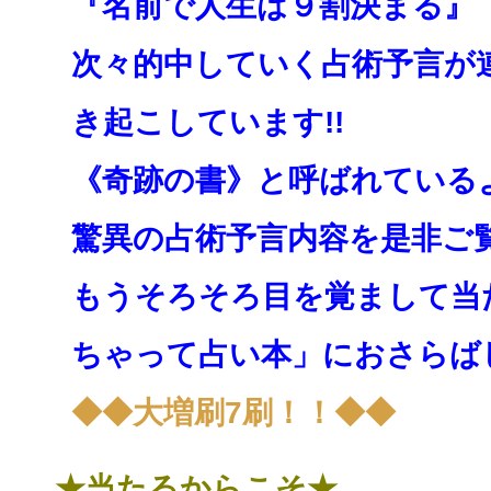
『名前で人生は９割決まる』
次々的中していく占術予言が
き起こしています!!
《奇跡の書》と呼ばれている
驚異の占術予言内容を是非ご
もうそろそろ目を覚まして当
ちゃって占い本」にお
さらば
◆◆大増刷7刷！！◆◆
★当たるからこそ★