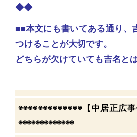
◆◆
■■本文にも書いてある通り、
つけることが大切
です。
どちらが欠けていても吉名とは
◉◉◉◉◉◉◉◉◉◉◉◉◉【中居正
◉◉◉◉
◉◉◉◉◉◉◉◉◉