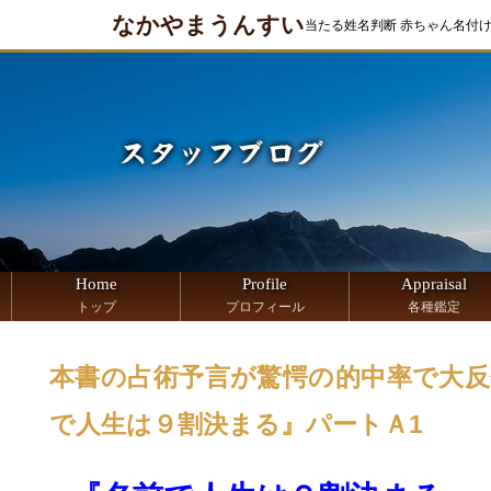
なかやまうんすい
当たる姓名判断 赤ちゃん名付
Home
Profile
Appraisal
トップ
プロフィール
各種鑑定
本書の占術予言が驚愕の的中率で大反響
で人生は９割決まる』パートＡ1