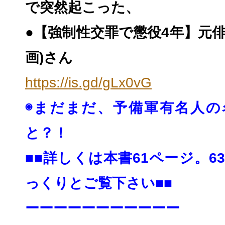
で突然起こった、
●【強制性交罪で懲役4年】元俳
画)さん
https://is.gd/gLx0vG
◉まだまだ、予備軍有名人の
と？！
■■詳しくは本書61ページ。6
っくりとご覧下さい■■
ーーーーーーーーーーー