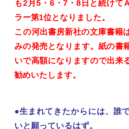
も2月5・6・7・8
日と続けてA
ラー第1位と
なりました。
この河出書房新社の文庫書籍
みの発売となります。紙の書
いで高額になりますので出来
勧めいたしま
す。
●生まれてきたからには、誰
いと願っているはず
。