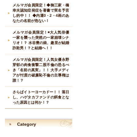
メルマガ会員限定！◆御三家・橋
幸夫認知症発症を著書で実名予言
し的中！！ ◆内運0・2・4画のあ
なたの名前が危ない！
メルマガ会員限定！◉大人気俳優
一家を襲った突然の一家崩壊シナ
リオ！？ 水谷豊の娘、趣里が結婚
詐欺男！？と結婚へ！！
メルマガ会員限定！人気女優永野
芽郁の肉食衝撃二股不倫の恐るべ
き「名前の真実」！！ 大手メディ
アが忖度の破廉恥不倫の主導権は
誰！？
さらばイトーヨーカドー！！ 落日
し、ハゲタカファンドの餌食とな
った原因とは何か！？
Category