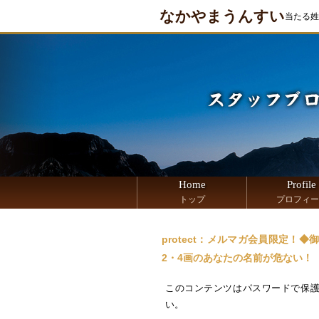
なかやまうんすい
当たる姓
Home
Profile
トップ
プロフィー
protect：メルマガ会員限定！
2・4画のあなたの名前が危ない！
このコンテンツはパスワードで保
い。