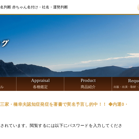
名判断 赤ちゃん名付け・社名・運勢判断
Appraisal
Product
Requ
ル
各種鑑定
商品紹介
出版・出演・取材・
◆御三家・橋幸夫認知症発症を著書で実名予言し的中！！ ◆内運0・
護されています。閲覧するには以下にパスワードを入力してくださ